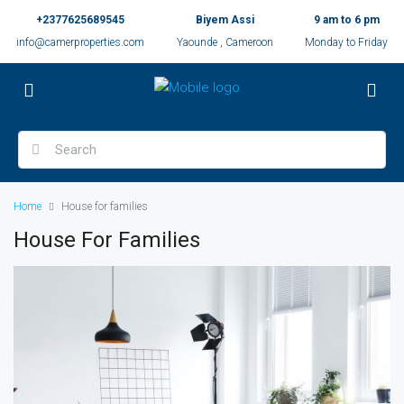
+2377625689545
Biyem Assi
9 am to 6 pm
info@camerproperties.com
Yaounde , Cameroon
Monday to Friday
Home
House for families
House For Families