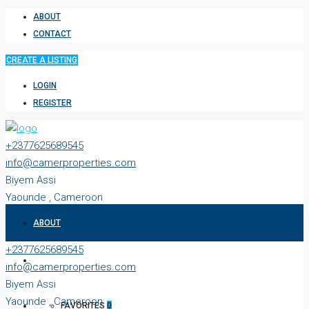
ABOUT
CONTACT
CREATE A LISTING
LOGIN
REGISTER
+2377625689545
info@camerproperties.com
Biyem Assi
Yaounde , Cameroon
9 am to 6 pm
ABOUT
Monday to Friday
+2377625689545
CONTACT
info@camerproperties.com
Biyem Assi
Yaounde , Cameroon
FAVORITES
0