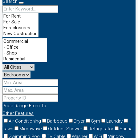
Search
Price Range
From
To
Other Features
Air Conditioning
Barbeque
Dryer
Gym
Laundry
Lawn
Microwave
Outdoor Shower
Refrigerator
Sauna
Swimming Pool
TV Cable
Washer
WiFi
Window