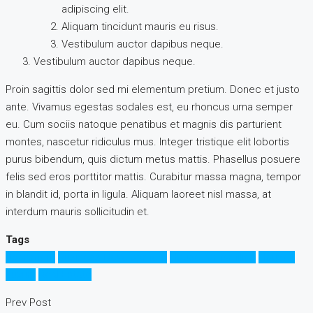
adipiscing elit.
Aliquam tincidunt mauris eu risus.
Vestibulum auctor dapibus neque.
Vestibulum auctor dapibus neque.
Proin sagittis dolor sed mi elementum pretium. Donec et justo
ante. Vivamus egestas sodales est, eu rhoncus urna semper
eu. Cum sociis natoque penatibus et magnis dis parturient
montes, nascetur ridiculus mus. Integer tristique elit lobortis
purus bibendum, quis dictum metus mattis. Phasellus posuere
felis sed eros porttitor mattis. Curabitur massa magna, tempor
in blandit id, porta in ligula. Aliquam laoreet nisl massa, at
interdum mauris sollicitudin et.
Tags
Apartment
Business Development
House for families
Houzez
Luxury
Real Estate
Prev Post