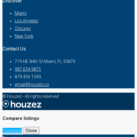
Discover
Miami
Los Angeles
Chicago
New York
Contact Us
774 NE 84th St Miami, FL 33879
987 654 9875
879 456 1349
email@houzez.co
© Houzez - All rights reserved
Compare listings
Compare
Close