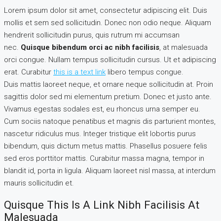
Lorem ipsum dolor sit amet, consectetur adipiscing elit. Duis
mollis et sem sed sollicitudin. Donec non odio neque. Aliquam
hendrerit sollicitudin purus, quis rutrum mi accumsan
nec.
Quisque bibendum orci ac nibh facilisis
, at malesuada
orci congue. Nullam tempus sollicitudin cursus. Ut et adipiscing
erat. Curabitur
this is a text link
libero tempus congue.
Duis mattis laoreet neque, et ornare neque sollicitudin at. Proin
sagittis dolor sed mi elementum pretium. Donec et justo ante.
Vivamus egestas sodales est, eu rhoncus urna semper eu.
Cum sociis natoque penatibus et magnis dis parturient montes,
nascetur ridiculus mus. Integer tristique elit lobortis purus
bibendum, quis dictum metus mattis. Phasellus posuere felis
sed eros porttitor mattis. Curabitur massa magna, tempor in
blandit id, porta in ligula. Aliquam laoreet nisl massa, at interdum
mauris sollicitudin et.
Quisque This Is A Link Nibh Facilisis At
Malesuada