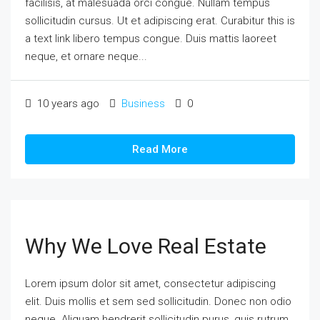
facilisis, at malesuada orci congue. Nullam tempus
sollicitudin cursus. Ut et adipiscing erat. Curabitur this is
a text link libero tempus congue. Duis mattis laoreet
neque, et ornare neque...
10 years ago
Business
0
Read More
Why We Love Real Estate
Lorem ipsum dolor sit amet, consectetur adipiscing
elit. Duis mollis et sem sed sollicitudin. Donec non odio
neque. Aliquam hendrerit sollicitudin purus, quis rutrum