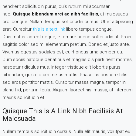
hendrerit sollicitudin purus, quis rutrum mi accumsan
nec.
Quisque bibendum orci ac nibh facilisis
, at malesuada
orci congue. Nullam tempus sollicitudin cursus. Ut et adipiscing
erat. Curabitur
this is a text link
libero tempus congue.
Duis mattis laoreet neque, et ornare neque sollicitudin at. Proin
sagittis dolor sed mi elementum pretium. Donec et justo ante.
Vivamus egestas sodales est, eu rhoncus urna semper eu.
Cum sociis natoque penatibus et magnis dis parturient montes,
nascetur ridiculus mus. Integer tristique elit lobortis purus
bibendum, quis dictum metus mattis. Phasellus posuere felis
sed eros porttitor mattis. Curabitur massa magna, tempor in
blandit id, porta in ligula. Aliquam laoreet nisl massa, at interdum
mauris sollicitudin et.
Quisque This Is A Link Nibh Facilisis At
Malesuada
Nullam tempus sollicitudin cursus. Nulla elit mauris, volutpat eu