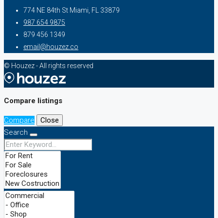
774 NE 84th St Miami, FL 33879
987 654 9875
879 456 1349
email@houzez.co
© Houzez - All rights reserved
Compare listings
Compare
Close
Search