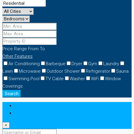
Price Range
From
To
Other Features
Air Conditioning
Barbeque
Dryer
Gym
Laundry
Lawn
Microwave
Outdoor Shower
Refrigerator
Sauna
Swimming Pool
TV Cable
Washer
WiFi
Window
Coverings
Search
Login
Register
×