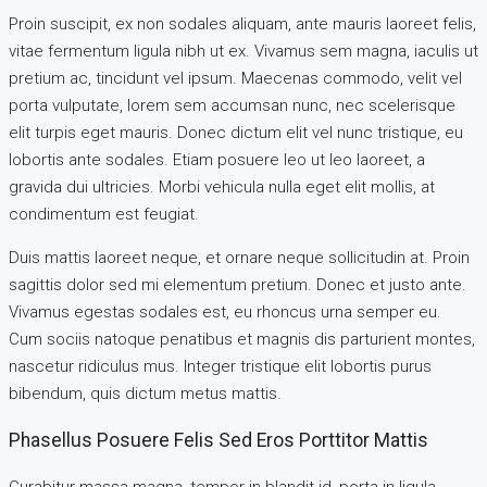
Proin suscipit, ex non sodales aliquam, ante mauris laoreet felis,
vitae fermentum ligula nibh ut ex. Vivamus sem magna, iaculis ut
pretium ac, tincidunt vel ipsum. Maecenas commodo, velit vel
porta vulputate, lorem sem accumsan nunc, nec scelerisque
elit turpis eget mauris. Donec dictum elit vel nunc tristique, eu
lobortis ante sodales. Etiam posuere leo ut leo laoreet, a
gravida dui ultricies. Morbi vehicula nulla eget elit mollis, at
condimentum est feugiat.
Duis mattis laoreet neque, et ornare neque sollicitudin at. Proin
sagittis dolor sed mi elementum pretium. Donec et justo ante.
Vivamus egestas sodales est, eu rhoncus urna semper eu.
Cum sociis natoque penatibus et magnis dis parturient montes,
nascetur ridiculus mus. Integer tristique elit lobortis purus
bibendum, quis dictum metus mattis.
Phasellus Posuere Felis Sed Eros Porttitor Mattis
Curabitur massa magna, tempor in blandit id, porta in ligula.