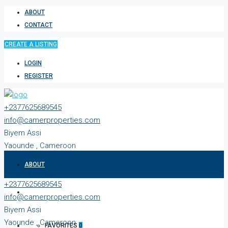
ABOUT
CONTACT
CREATE A LISTING
LOGIN
REGISTER
+2377625689545
info@camerproperties.com
Biyem Assi
Yaounde , Cameroon
9 am to 6 pm
ABOUT
Monday to Friday
+2377625689545
CONTACT
info@camerproperties.com
Biyem Assi
Yaounde , Cameroon
FAVORITES
0