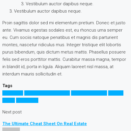
Vestibulum auctor dapibus neque.
Vestibulum auctor dapibus neque.
Proin sagittis dolor sed mi elementum pretium. Donec et justo
ante. Vivamus egestas sodales est, eu rhoncus urna semper
eu. Cum sociis natoque penatibus et magnis dis parturient
montes, nascetur ridiculus mus. Integer tristique elit lobortis
purus bibendum, quis dictum metus mattis. Phasellus posuere
felis sed eros porttitor mattis. Curabitur massa magna, tempor
in blandit id, porta in ligula. Aliquam laoreet nisl massa, at
interdum mauris sollicitudin et.
Tags
Apartment
Business Development
House for families
Houzez
Luxury
Real Estate
Next post
The Ultimate Cheat Sheet On Real Estate