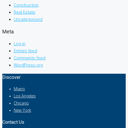
Construction
Real Estate
Uncategorized
Meta
Log in
Entries feed
Comments feed
WordPress.org
Discover
Miami
Los Angeles
Chicago
New York
Contact Us